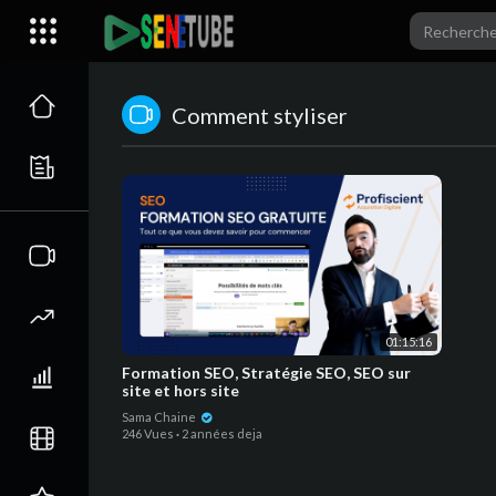
Comment styliser
01:15:16
Formation SEO, Stratégie SEO, SEO sur
site et hors site
Sama Chaine
246 Vues
·
2 années deja