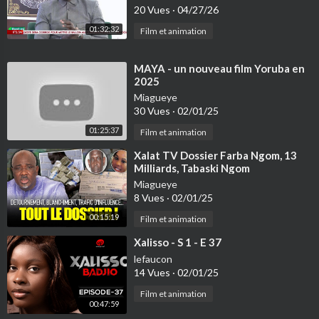
20 Vues
·
04/27/26
01:32:32
Film et animation
⁣MAYA - un nouveau film Yoruba en
2025
Miagueye
30 Vues
·
02/01/25
01:25:37
Film et animation
⁣Xalat TV Dossier Farba Ngom, 13
Milliards, Tabaski Ngom
Miagueye
8 Vues
·
02/01/25
00:15:19
Film et animation
⁣Xalisso - S 1 - E 37
lefaucon
14 Vues
·
02/01/25
Film et animation
00:47:59