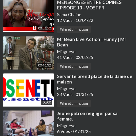
⁣MENSONGES ENTRE COPINES
EPISODE 13 - VOSTFR
Sama Chaine
12 Vues
·
10/04/22
00:36:52
Film et animation
⁣Mr Bean Live Action | Funny | Mr
Bean
Miagueye
41 Vues
·
02/02/25
00:46:32
Film et animation
⁣Servante prend place de la dame de
maison
Miagueye
23 Vues
·
01/31/25
00:00
Film et animation
⁣Jeune patron négliger par sa
femme.
Miagueye
6 Vues
·
01/31/25