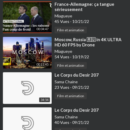
⁣France-Allemagne: ça tangue
sérieusement
Miagueye
45 Vues
·
10/21/22
00:04:47
Film et animation
⁣Moscow, Russia 🇷🇺 in 4K ULTRA
HD 60 FPS by Drone
Miagueye
54 Vues
·
10/19/22
00:11:45
Film et animation
⁣Le Corps du Desir 207
Sama Chaine
23 Vues
·
09/21/22
Film et animation
34:54
⁣Le Corps du Desir 207
Sama Chaine
40 Vues
·
09/21/22