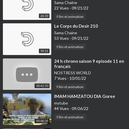
Sama Chaine
22 Vues
·
09/21/22
26:33
Film et animation
⁣Le Corps du Desir 210
Sama Chaine
53 Vues
·
09/21/22
Film et animation
59:11
⁣24 h chrono saison 9 episode 11 en
français
NOSTRESS WORLD
7 Vues
·
10/01/22
00:42:50
Film et animation
⁣IMAM HAMZATOU DIA Goree
mytube
44 Vues
·
09/26/22
Film et animation
00:00:39