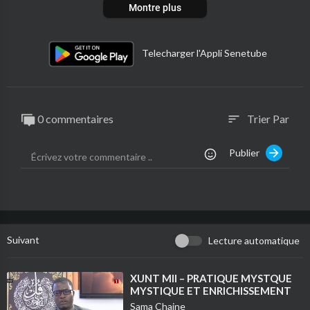
Montre plus
Telecharger l'Appli Senetube
0 commentaires
Trier Par
sort
Publier
Suivant
Lecture automatique
⁣XUNT MII – PRATIQUE MYSTQUE
MYSTIQUE ET ENRICHISSEMENT
Sama Chaine