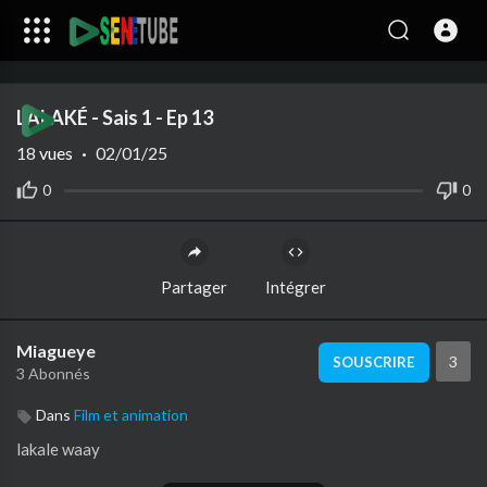
Code 150: Unknown error.
LALAKÉ - Sais 1 - Ep 13
Download File: https://www.youtube.com/watch?v=XxwUdPQg2Ek
18
vues
·
02/01/25
0
0
Partager
Intégrer
Miagueye
3
SOUSCRIRE
3 Abonnés
Dans
Film et animation
lakale waay