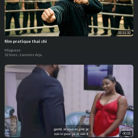
02:11:32
film pratique thai chi
Miagueye
32 Vues
·
2 années deja
00:00