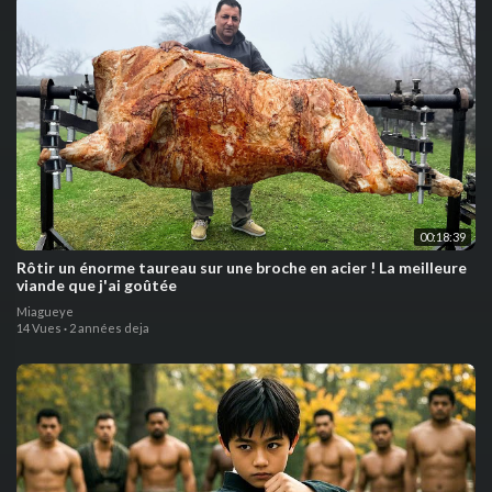
00:18:39
Rôtir un énorme taureau sur une broche en acier ! La meilleure
viande que j'ai goûtée
Miagueye
14 Vues
·
2 années deja