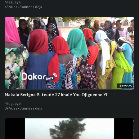
Miagueye
43 Vues
·
3 années deja
00:59:26
Nakala Serigne Bi teudé 27 khalé You Djiguenne Yii
Miagueye
39 Vues
·
3 années deja