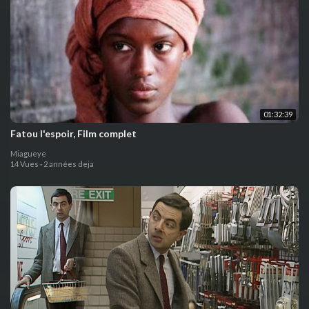
01:32:39
Fatou l'espoir, Film complet
Miagueye
14 Vues
·
2 années deja