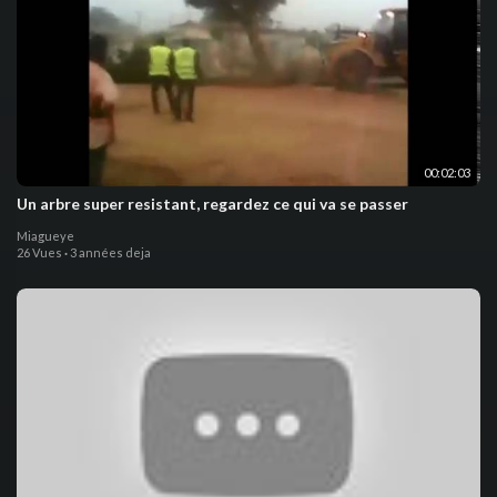
00:02:03
Un arbre super resistant, regardez ce qui va se passer
Miagueye
26 Vues
·
3 années deja