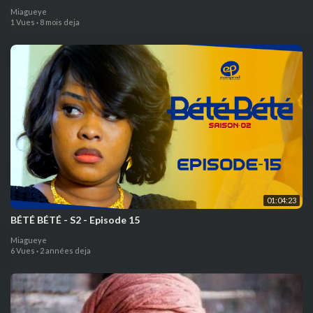
Miagueye
1 Vues
·
8 mois deja
01:04:23
BÉTÉ BÉTÉ - S2 - Episode 15
Miagueye
6 Vues
·
2 années deja