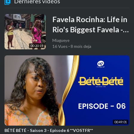
Dernières vidéos
Favela Rocinha: Life in
Rio's Biggest Favela -
Brazil 🇧🇷
Miagueye
00:20:19
16 Vues
·
8 mois deja
00:49:01
BÉTÉ BÉTÉ - Saison 3 - Episode 6 **VOSTFR**