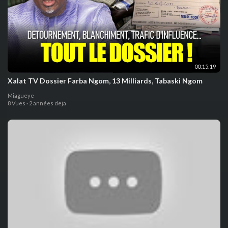
00:15:19
Xalat TV Dossier Farba Ngom, 13 Milliards, Tabaski Ngom
Miagueye
8 Vues
·
2 années deja