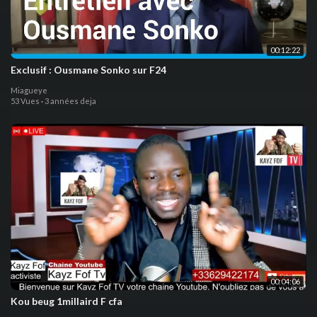
00:12:22
Exclusif : Ousmane Sonko sur F24
Miagueye
53 Vues
·
3 années deja
00:04:06
Kou beug 1millaird F cfa