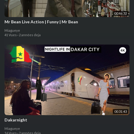
00:46:32
Mr Bean Live Action | Funny | Mr Bean
Miagueye
41 Vues
·
2 années deja
00:31:43
Dakarnight
Miagueye
16 Vues
·
2 années deja