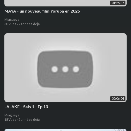
01:25:37
MAYA - un nouveau film Yoruba en 2025
Miagueye
30 Vues
·
2 années deja
00:06:04
LALAKÉ - Sais 1 - Ep 13
Miagueye
18 Vues
·
2 années deja