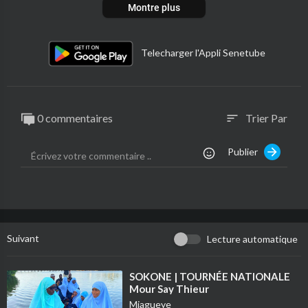
Montre plus
Telecharger l'Appli Senetube
0 commentaires
Trier Par
sort
Publier
Suivant
Lecture automatique
⁣SOKONE | TOURNÉE NATIONALE
Mour Say Thieur
Miagueye