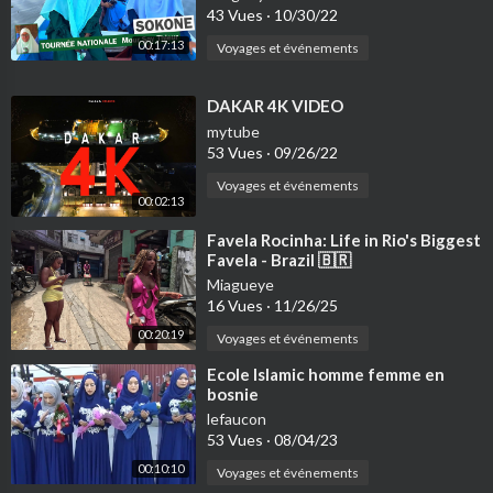
43 Vues
·
10/30/22
00:17:13
Voyages et événements
⁣DAKAR 4K VIDEO
mytube
53 Vues
·
09/26/22
Voyages et événements
00:02:13
⁣Favela Rocinha: Life in Rio's Biggest
Favela - Brazil 🇧🇷
Miagueye
16 Vues
·
11/26/25
00:20:19
Voyages et événements
⁣Ecole Islamic homme femme en
bosnie
lefaucon
53 Vues
·
08/04/23
00:10:10
Voyages et événements