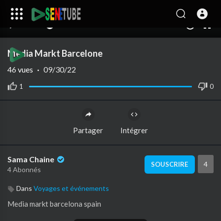
00:00
00:00
1.00x
10
Media Markt Barcelone
46
vues
·
09/30/22
1
0
Partager
Intégrer
Sama Chaine
4
SOUSCRIRE
4 Abonnés
Dans
Voyages et événements
Media markt barcelona spain