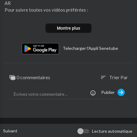
AR
Pour suivre toutes vos vidéos préférées :
Abonnez Vous a notre Chaine
Montre plus
Youtube
https://www.youtube.com/c/Yesdakar
Telecharger l'Appli Senetube
0 commentaires
Trier Par
sort
Publier
Suivant
Lecture automatique