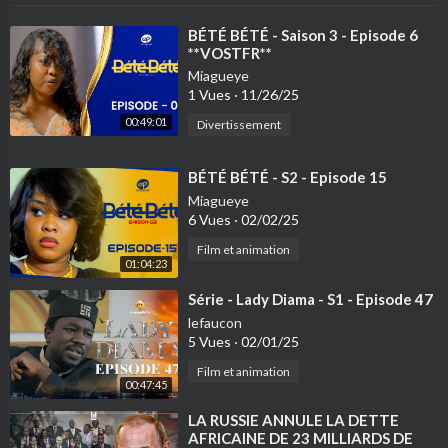
⁣BÉTÉ BÉTÉ - Saison 3 - Episode 6
**VOSTFR**
Miagueye
1 Vues
·
11/26/25
00:49:01
Divertissement
⁣BÉTÉ BÉTÉ - S2 - Episode 15
Miagueye
6 Vues
·
02/02/25
Film et animation
01:04:23
⁣Série - Lady Diama - S1 - Episode 47
lefaucon
5 Vues
·
02/01/25
Film et animation
00:47:45
⁣LA RUSSIE ANNULE LA DETTE
AFRICAINE DE 23 MILLIARDS DE