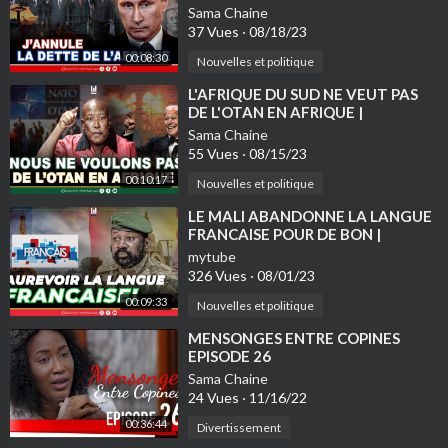
DOLLARD |Episode | #869
Sama Chaine
37 Vues
·
08/18/23
00:08:30
Nouvelles et politique
⁣L'AFRIQUE DU SUD NE VEUT PAS
DE L'OTAN EN AFRIQUE |
Geopolitique | Episode | #866
Sama Chaine
55 Vues
·
08/15/23
00:10:17
Nouvelles et politique
⁣LE MALI ABANDONNE LA LANGUE
FRANCAISE POUR DE BON |
Geopolitique | Episode #824
mytube
326 Vues
·
08/01/23
00:09:33
Nouvelles et politique
⁣MENSONGES ENTRE COPINES
EPISODE 26
Sama Chaine
24 Vues
·
11/16/22
00:36:44
Divertissement