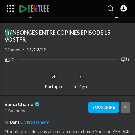
00:00
32:25
10
MENSONGES ENTRE COPINES EPISODE 15 -
VOSTFR
14
vues
·
11/02/22
0
0
Partager
Intégrer
Sama Chaine
4
SOUSCRIRE
4 Abonnés
Dans
Divertissement
N'oubliez pas de vous abonnez a notre chaine Youtube YESDAK