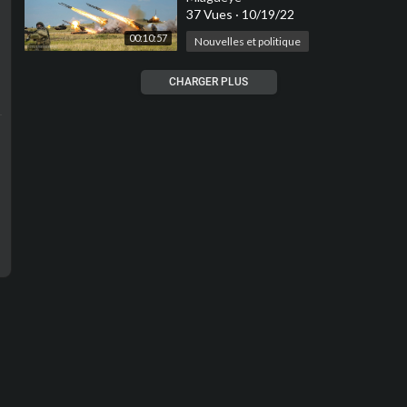
России
37 Vues
·
10/19/22
00:10:57
Nouvelles et politique
CHARGER PLUS