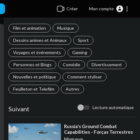
Créer
Mon compte
Film et animation
Musique
Dessins animes et Animaux
Sport
Voyages et événements
Gaming
Personnes et Blogs
Comédie
Divertissement
Nouvelles et politique
Comment styliser
Feuilleton et Telefilm
Autres
Lecture automatique
Suivant
⁣Russia's Ground Combat
Capabilities - Forças Terrestres
da Rússia - Сухопутные войска
Miagueye