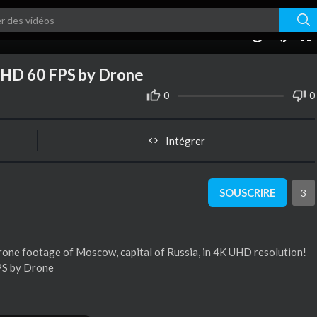
11:45
10
 HD 60 FPS by Drone
0
0
Intégrer
SOUSCRIRE
3
rone footage of Moscow, capital of Russia, in 4K UHD resolution!
PS by Drone
turned on & don't miss out on New Videos!!!!