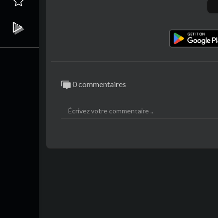
____
Watch also Bangkok, Thailand 🇹🇭 in 8K 
Watch also BALI, Indonesia 🇮🇩 in 4K :
ht
Wildlife Australia 4K with Real Animal So
0 commentaires
Watch also in St. PETERSBURG, Russia 🇷
Watch also Chicago, USA 🇺🇸 in 8K :
http
Watch also SYDNEY, Australia 🇦🇺 in 4K 
Watch also AUSTRALIA 🇦🇺 in 4K :
https
Watch also SINGAPORE 🇸🇬 in 8K :
http
Watch also TAIPEI, Taiwan 🇹🇼 in 8K :
ht
Watch also NEW YORK CITY, USA 🇺🇸 in 