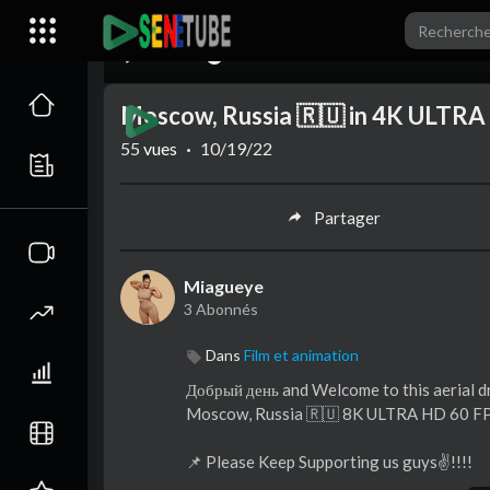
00:00
Moscow, Russia 🇷🇺 in 4K ULTRA
55
vues
·
10/19/22
Partager
Miagueye
3 Abonnés
Dans
Film et animation
Добрый день and Welcome to this aerial d
Moscow, Russia 🇷🇺 8K ULTRA HD 60 F
📌 Please Keep Supporting us guys✌️!!!!
📌 Make sure to Subscribe ▶️ with Bell 🔔 