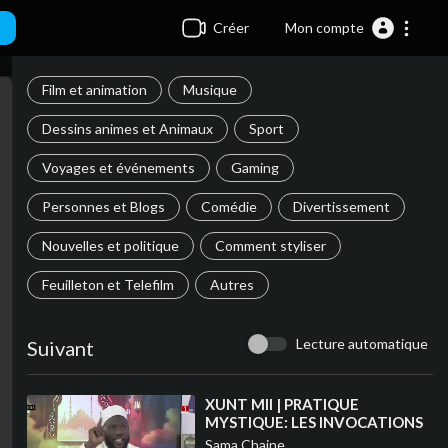
Créer
Mon compte
Film et animation
Musique
Dessins animes et Animaux
Sport
Voyages et événements
Gaming
Personnes et Blogs
Comédie
Divertissement
Nouvelles et politique
Comment styliser
Feuilleton et Telefilm
Autres
Lecture automatique
Suivant
⁣XUNT MII | PRATIQUE
MYSTIQUE: LES INVOCATIONS
– 20 MARS 2025
Sama Chaine