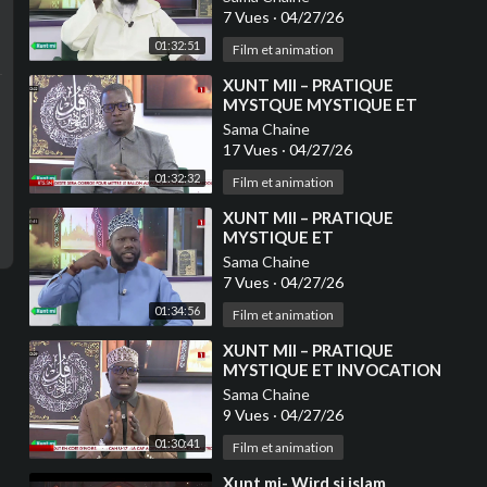
7 Vues
·
04/27/26
01:32:51
Film et animation
⁣XUNT MII – PRATIQUE
MYSTQUE MYSTIQUE ET
ENRICHISSEMENT
Sama Chaine
17 Vues
·
04/27/26
01:32:32
Film et animation
⁣XUNT MII – PRATIQUE
MYSTIQUE ET
ENRICHISSEMENT
Sama Chaine
7 Vues
·
04/27/26
01:34:56
Film et animation
⁣XUNT MII – PRATIQUE
MYSTIQUE ET INVOCATION
Sama Chaine
9 Vues
·
04/27/26
01:30:41
Film et animation
⁣Xunt mi- Wird si islam