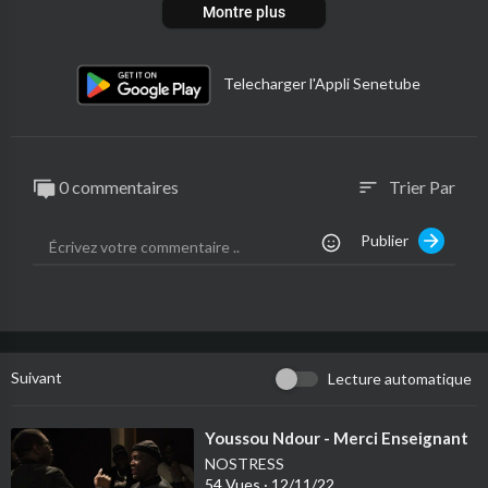
Montre plus
Telecharger l'Appli Senetube
0 commentaires
Trier Par
sort
Publier
Suivant
Lecture automatique
⁣Youssou Ndour - Merci Enseignant
NOSTRESS
54 Vues
·
12/11/22