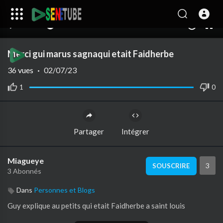
00:00
12:26
10
Merci gui marus sagnaqui etait Faidherbe
36
vues
·
02/07/23
1
0
Partager
Intégrer
Miagueye
3
SOUSCRIRE
3 Abonnés
Dans
Personnes et Blogs
Guy explique au petits qui etait Faidherbe a saint louis