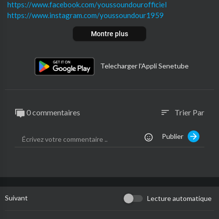
https://www.facebook.com/youssoundourofficiel
https://www.instagram.com/youssoundour1959
Montre plus
Telecharger l'Appli Senetube
0 commentaires
Trier Par
sort
Publier
Suivant
Lecture automatique