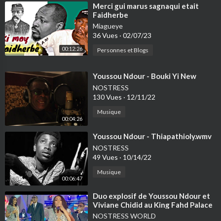
⁣Merci gui marus sagnaqui etait
Faidherbe
Miagueye
36 Vues
·
02/07/23
00:12:26
Personnes et Blogs
⁣Youssou Ndour - Bouki Yi New
NOSTRESS
130 Vues
·
12/11/22
Musique
00:04:26
⁣Youssou Ndour - Thiapathioly.wmv
NOSTRESS
49 Vues
·
10/14/22
Musique
00:06:47
⁣Duo explosif de Youssou Ndour et
Viviane Chidid au King Fahd Palace
lors de l’anniversaire du…..
NOSTRESS WORLD