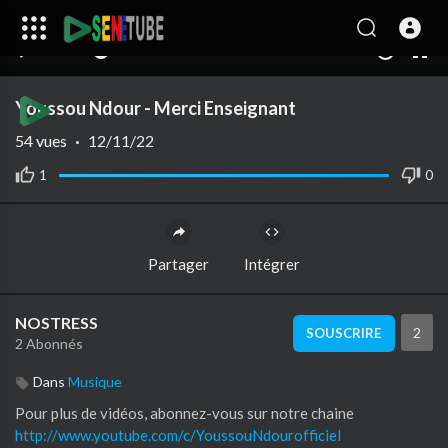
00:00
04:19
10
Youssou Ndour - Merci Enseignant
54
vues
·
12/11/22
1
0
Partager
Intégrer
NOSTRESS
2
SOUSCRIRE
2 Abonnés
Dans
Musique
Pour plus de vidéos, abonnez-vous sur notre chaine
http://www.youtube.com/c/YoussouNdourofficiel