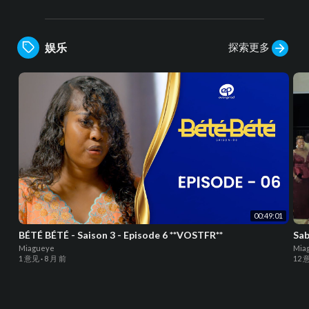
探索更多
娱乐
00:49:01
BÉTÉ BÉTÉ - Saison 3 - Episode 6 **VOSTFR**
Sab
Miagueye
Mia
1 意见
·
8 月 前
12 