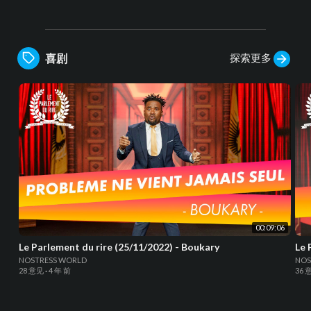
探索更多
喜剧
00:09:06
Le Parlement du rire (25/11/2022) - Boukary
Le 
NOSTRESS WORLD
NOS
28 意见
·
4 年 前
36 