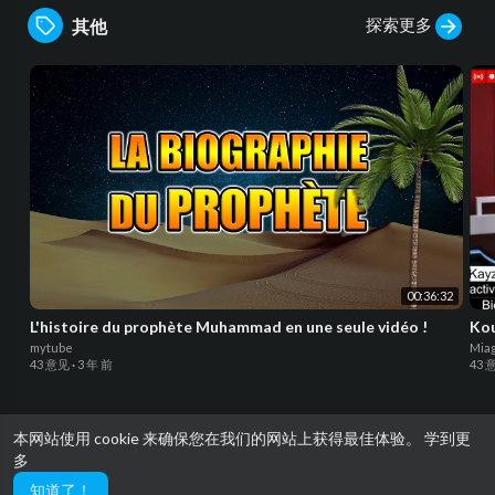
探索更多
其他
00:36:32
L'histoire du prophète Muhammad en une seule vidéo !
Kou
mytube
Mia
43 意见
·
3 年 前
43 
本网站使用 cookie 来确保您在我们的网站上获得最佳体验。
学到更
多
Download Senetube app
知道了！