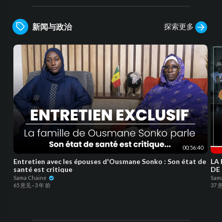
探索更多
新闻与政治
00:56:40
Entretien avec les épouses d'Ousmane Sonko : Son état de
LA 
santé est critique
DE 
Sama Chaine
Sam
65 意见
·
3 年 前
37 