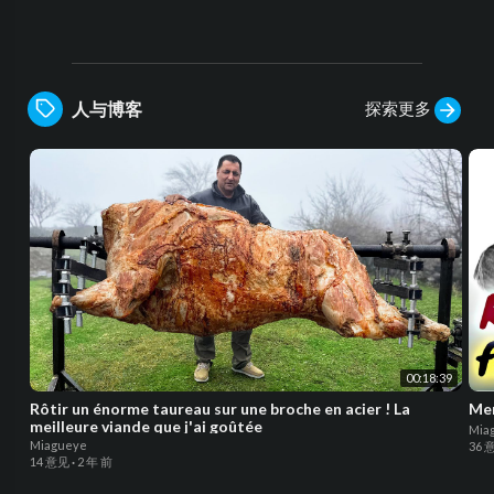
探索更多
人与博客
00:18:39
Rôtir un énorme taureau sur une broche en acier ! La
Mer
meilleure viande que j'ai goûtée
Mia
Miagueye
36 
14 意见
·
2 年 前