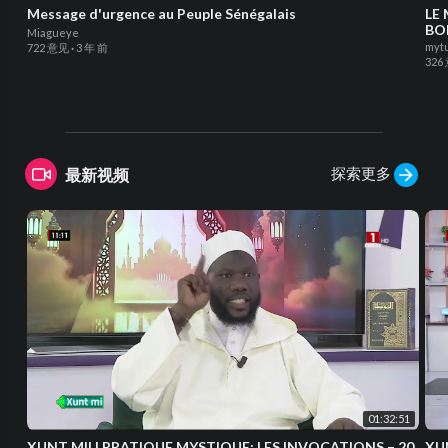
Message d'urgence au Peuple Sénégalais
LE
BON
Miagueye
myt
722 意见
·
3 年 前
326
探索更多
最新视频
01:32:51
XUNT MII | PRATIQUE MYSTIQUE: LES INVOCATIONS – 20
XUNT MII | 