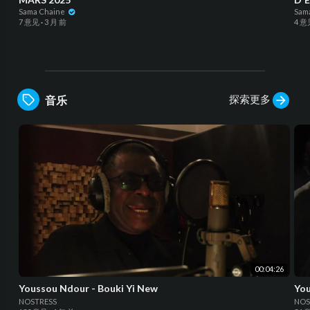
Sama Chaine
Sam
7 意见
·
3 月 前
4 意
探索更多
音乐
00:04:26
Youssou Ndour - Bouki Yi New
NOSTRESS
NOS