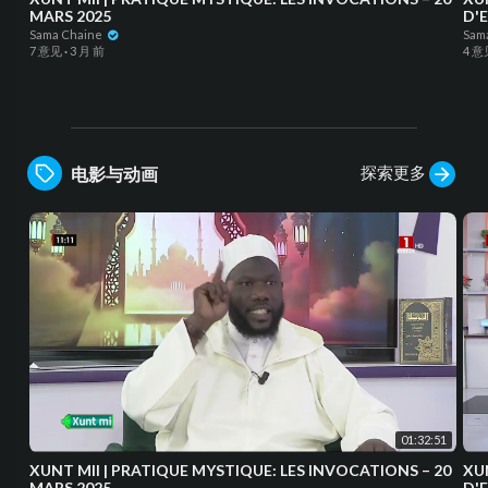
MARS 2025
D'
Sama Chaine
Sam
7 意见
·
3 月 前
4 意
探索更多
电影与动画
01:32:51
XUNT MII | PRATIQUE MYSTIQUE: LES INVOCATIONS – 20
XUNT MII | 
MARS 2025
D'