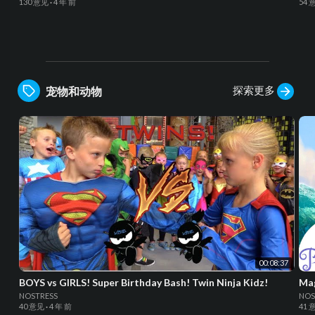
130 意见
·
4 年 前
54 
探索更多
宠物和动物
00:08:37
BOYS vs GIRLS! Super Birthday Bash! Twin Ninja Kidz!
Mag
NOSTRESS
NOS
40 意见
·
4 年 前
41 