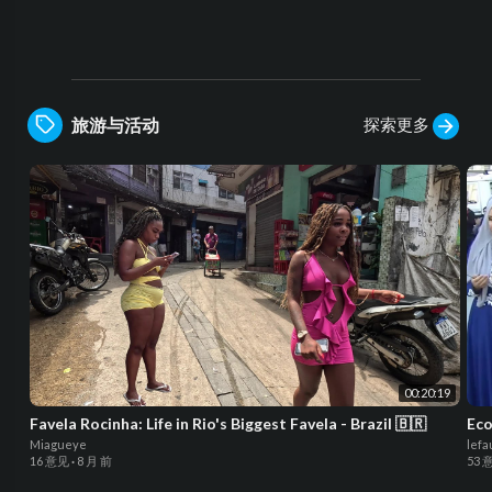
探索更多
旅游与活动
00:20:19
Favela Rocinha: Life in Rio's Biggest Favela - Brazil 🇧🇷
Eco
Miagueye
lefa
16 意见
·
8 月 前
53 