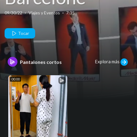
09/30/22
·
Viajes y Eventos
·
7:35
Tocar
Explora más
Pantalones cortos
00:00