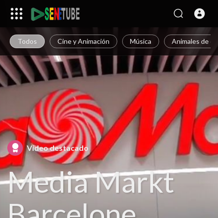
Todos
Cine y Animación
Música
Animales de c
Vídeo destacado
Media Markt
Barcelone