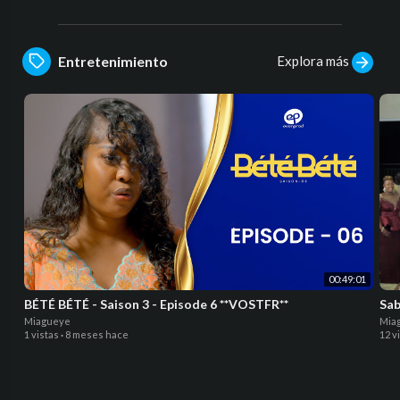
Explora más
Entretenimiento
00:49:01
BÉTÉ BÉTÉ - Saison 3 - Episode 6 **VOSTFR**
Sab
Miagueye
Mia
1 vistas
·
8 meses hace
12 v