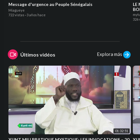
Message d'urgence au Peuple Sénégalais
LE
BON
Miagueye
myt
722 vistas
·
3 años hace
326 
Explora más
Últimos vidéos
01:32:51
XUNT MII | PRATIQUE MYSTIQUE: LES INVOCATIONS – 20
XUNT MII | 