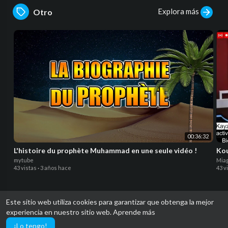
Explora más
Otro
00:36:32
L'histoire du prophète Muhammad en une seule vidéo !
Kou
mytube
Mia
43 vistas
·
3 años hace
43 v
Este sitio web utiliza cookies para garantizar que obtenga la mejor
experiencia en nuestro sitio web.
Aprende más
Download Senetube app
¡Lo tengo!