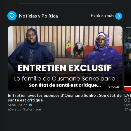
Explora más
Noticias y Política
00:56:40
Entretien avec les épouses d'Ousmane Sonko : Son état de
LA 
santé est critique
DE 
Sama Chaine
Sam
65 vistas
·
3 años hace
37 v