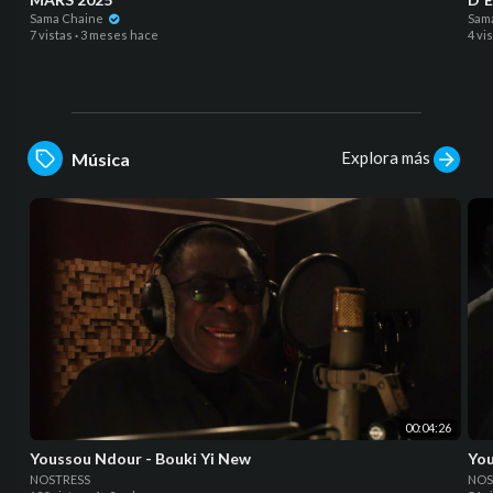
Sama Chaine
Sam
7 vistas
·
3 meses hace
4 vi
Explora más
Música
00:04:26
Youssou Ndour - Bouki Yi New
NOSTRESS
NOS