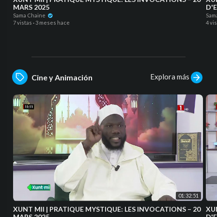
MARS 2025
D'
Sama Chaine
Sam
7 vistas
·
3 meses hace
4 vi
Explora más
Cine y Animación
01:32:51
XUNT MII | PRATIQUE MYSTIQUE: LES INVOCATIONS – 20
XUNT MII | 
MARS 2025
D'