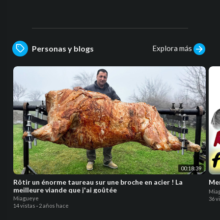
Explora más
Personas y blogs
00:18:39
Rôtir un énorme taureau sur une broche en acier ! La
Mer
meilleure viande que j'ai goûtée
Mia
Miagueye
36 v
14 vistas
·
2 años hace