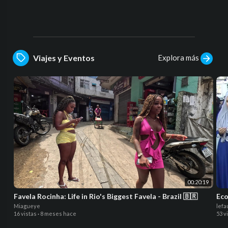
Explora más
Viajes y Eventos
00:20:19
Favela Rocinha: Life in Rio's Biggest Favela - Brazil 🇧🇷
Eco
Miagueye
lefa
16 vistas
·
8 meses hace
53 v