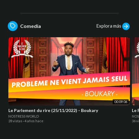
Explora más
Comedia
00:09:06
Le Parlement du rire (25/11/2022) - Boukary
Le 
NOSTRESS WORLD
NOS
28 vistas
·
4 años hace
36 v