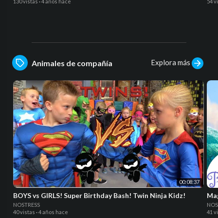
130 vistas
·
4 años hace
54 v
Explora más
Animales de compañía
00:08:37
BOYS vs GIRLS! Super Birthday Bash! Twin Ninja Kidz!
Mag
NOSTRESS
NOS
40 vistas
·
4 años hace
41 v