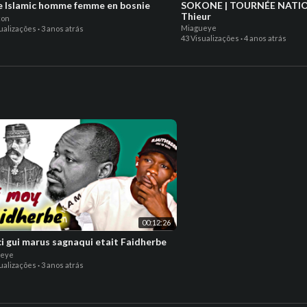
e Islamic homme femme en bosnie
SOKONE | TOURNÉE NATIO
Thieur
con
Miagueye
ualizações
·
3 anos atrás
43 Visualizações
·
4 anos atrás
00:12:26
i gui marus sagnaqui etait Faidherbe
ueye
ualizações
·
3 anos atrás