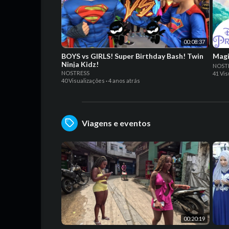
00:08:37
BOYS vs GIRLS! Super Birthday Bash! Twin
Magi
Ninja Kidz!
NOST
NOSTRESS
41 Vis
40 Visualizações
·
4 anos atrás
Viagens e eventos
00:20:19