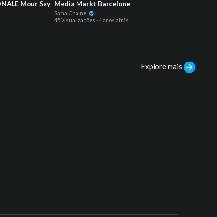
NALE Mour Say
Media Markt Barcelone
DAKA
Sama Chaine
mytube
45 Visualizações
·
4 anos atrás
53 Visu
Explore mais