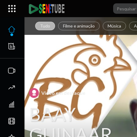
Tudo
Filme e animação
Música
A
Vídeo em destaque
BAAY
GUINAAR