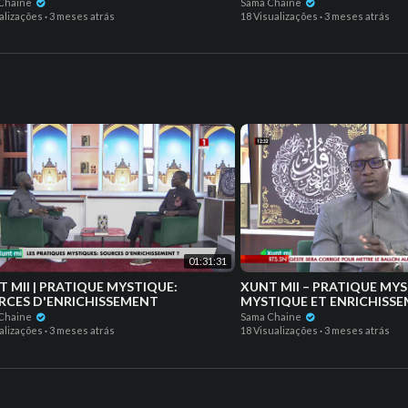
Chaine
Sama Chaine
alizações
·
3 meses atrás
18 Visualizações
·
3 meses atrás
01:31:31
RATIQUE MYSTIQUE:
XUNT MII – PRATIQUE MY
RCES D'ENRICHISSEMENT
MYSTIQUE ET ENRICHISS
Chaine
Sama Chaine
alizações
·
3 meses atrás
18 Visualizações
·
3 meses atrás