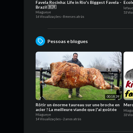
Favela Rocinha: Life in Rio's Biggest Favela -
Ecol
Brazil 🇧🇷
lefau
Miagueye
53 Vis
16 Visualizações
·
8 meses atrás
Pessoas e blogues
00:18:39
Rôtir un énorme taureau sur une broche en
Merc
acier ! La meilleure viande que j'ai goûtée
Miag
Miagueye
33 Vis
14 Visualizações
·
2 anos atrás