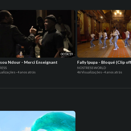
00:04:19
Youssou Ndour - Merci Enseignant
Fally Ipupa - Bloqué (Clip off
RESS
NOSTRESS WORLD
ualizações
·
4 anos atrás
46 Visualizações
·
4 anos atrás