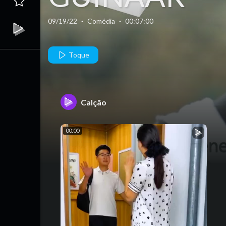
Episode 10
09/19/22
·
Comédia
·
00:07:00
Toque
Calção
00:00