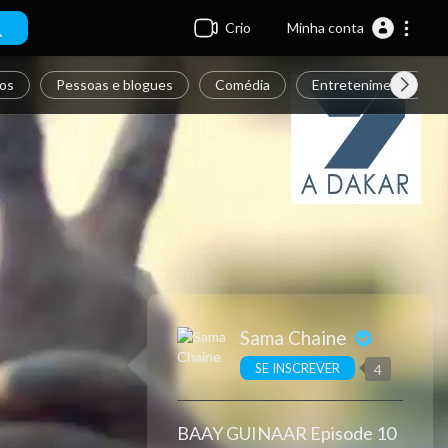
Crio
Minha conta
os
Pessoas e blogues
Comédia
Entretenimento
Sama Chaine
SE INSCREVER
4
BAAY GUINAAR Episode 10