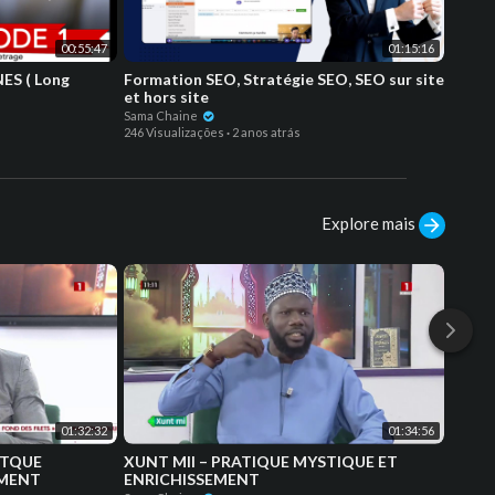
00:55:47
01:15:16
Long
Formation SEO, Stratégie SEO, SEO sur site
Interd
et hors site
Franc
Sama Chaine
Miague
246 Visualizações
·
2 anos atrás
234 Vis
Explore mais
01:32:32
01:34:56
STQUE
XUNT MII – PRATIQUE MYSTIQUE ET
XUNT 
EMENT
ENRICHISSEMENT
INVO