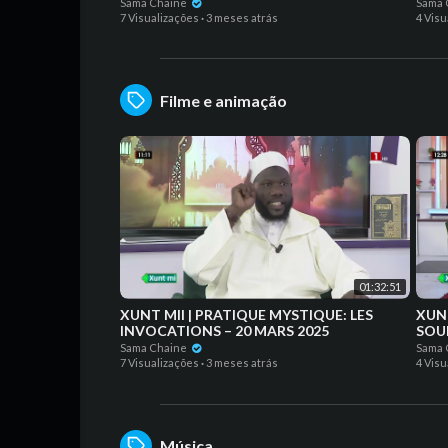
Sama Chaine
Sama 
7 Visualizações
·
3 meses atrás
4 Visu
Filme e animação
01:32:51
XUNT MII | PRATIQUE MYSTIQUE: LES
XUNT MII | P
INVOCATIONS – 20 MARS 2025
SOU
Sama Chaine
Sama 
7 Visualizações
·
3 meses atrás
4 Visu
Música