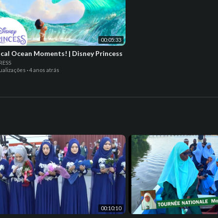
00:05:33
cal Ocean Moments! | Disney Princess
RESS
ualizações
·
4 anos atrás
00:10:10