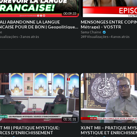
00:09:33
MALI ABANDONNE LA LANGUE
MENSONGES ENTRE COPINES ( 
CAISE POUR DE BON | Geopolitique |
Métrage) - VOSTFR
ode #824
be
Sama Chaine
isualizações
·
3 anos atrás
249 Visualizações
·
4 anos atrás
01:31:31
RATIQUE MYSTIQUE:
XUNT MII – PRATIQUE MY
RCES D'ENRICHISSEMENT
MYSTIQUE ET ENRICHISS