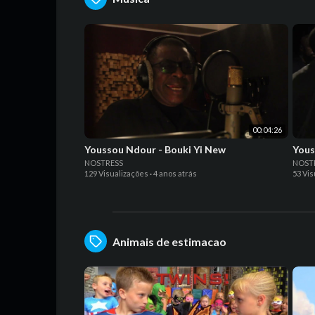
00:04:26
Youssou Ndour - Bouki Yi New
NOSTRESS
NOST
129 Visualizações
·
4 anos atrás
53 Vis
Animais de estimacao