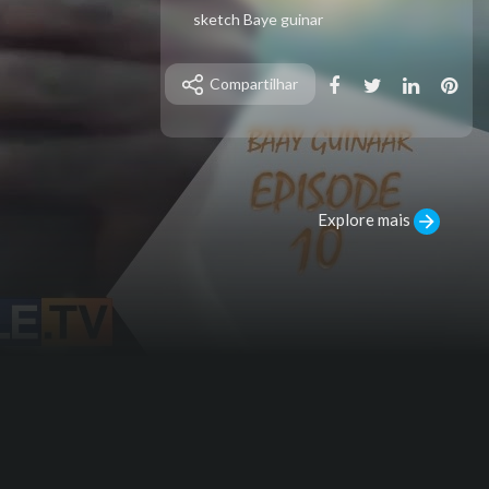
sketch Baye guinar
Compartilhar
Explore mais