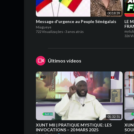
00:18:39
Message d'urgence au Peuple Sénégalais
LE 
FRAN
Miagueye
Epis
mytu
722 Visualizações
·
3 anos atrás
326 V
Últimos vídeos
01:32:51
XUNT MII | PRATIQUE MYSTIQUE: LES
XUNT MII | P
INVOCATIONS – 20 MARS 2025
SOU